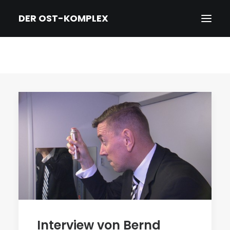
DER OST-KOMPLEX
HOME
DER FILM
TRAILER
NEWS
PRESSE
CREDITS & BIOS
KINO/DVD & KONTAKT
IMPRESSUM/DATENSCHUTZ
ENGLISH
Interview von Bernd