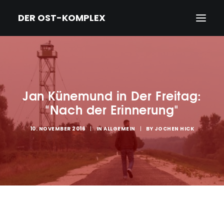
DER OST-KOMPLEX
HOME
DER FILM
Jan Künemund in Der Freitag:
TRAILER
"Nach der Erinnerung"
NEWS
10. NOVEMBER 2016
|
IN
ALLGEMEIN
|
BY
JOCHEN HICK
PRESSE
CREDITS & BIOS
KINO/DVD & KONTAKT
IMPRESSUM/DATENSCHUTZ
ENGLISH