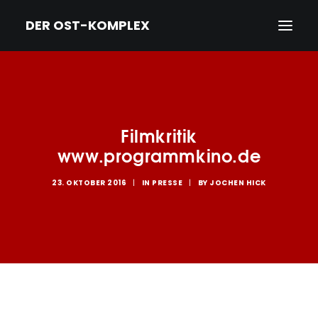
DER OST-KOMPLEX
HOME
DER FILM
Filmkritik
TRAILER
www.programmkino.de
NEWS
23. OKTOBER 2016
|
IN
PRESSE
|
BY
JOCHEN HICK
PRESSE
CREDITS & BIOS
KINO/DVD & KONTAKT
IMPRESSUM/DATENSCHUTZ
ENGLISH