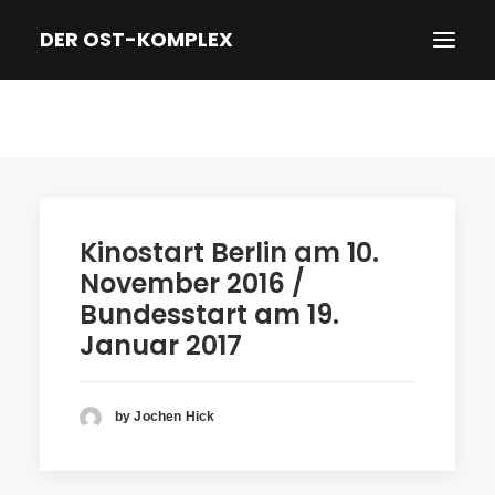
DER OST-KOMPLEX
HOME
DER FILM
TRAILER
Kinostart Berlin am 10.
NEWS
November 2016 /
PRESSE
Bundesstart am 19.
Januar 2017
CREDITS & BIOS
KINO/DVD & KONTAKT
IMPRESSUM/DATENSCHUTZ
by Jochen Hick
ENGLISH