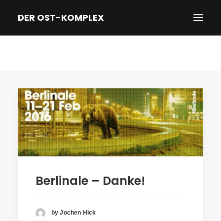
DER OST-KOMPLEX
HOME
DER FILM
TRAILER
NEWS
PRESSE
CREDITS & BIOS
KINO/DVD & KONTAKT
Berlinale – Danke!
IMPRESSUM/DATENSCHUTZ
ENGLISH
by Jochen Hick